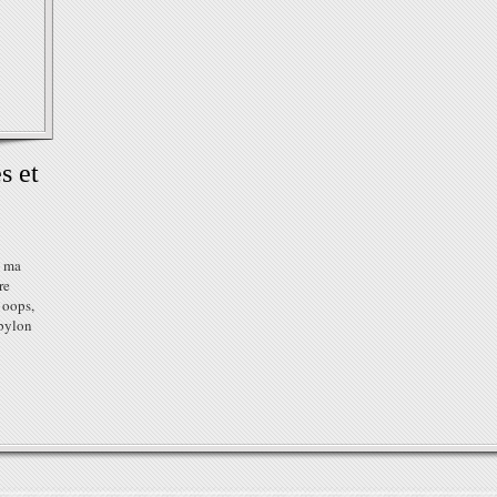
s et
c ma
re
. oops,
abylon