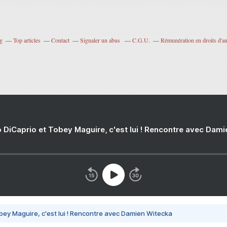
og
Top articles
Contact
Signaler un abus
C.G.U.
Rémunération en droits d'au
 DiCaprio et Tobey Maguire, c'est lui ! Rencontre avec Dam
bey Maguire, c'est lui ! Rencontre avec Damien Witecka